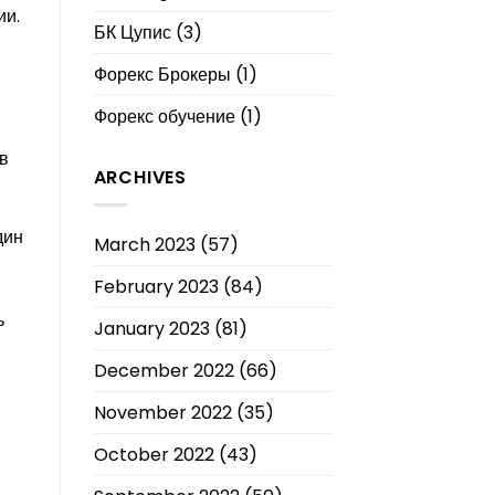
ии.
БК Цупис
(3)
Форекс Брокеры
(1)
Форекс обучение
(1)
в
ARCHIVES
дин
March 2023
(57)
February 2023
(84)
ь
January 2023
(81)
December 2022
(66)
November 2022
(35)
October 2022
(43)