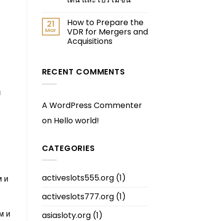
How to Prepare the
21
Mar
VDR for Mergers and
Acquisitions
RECENT COMMENTS
ы
A WordPress Commenter
on
Hello world!
CATEGORIES
activeslots555.org
(1)
м и
activeslots777.org
(1)
м и
asiasloty.org
(1)