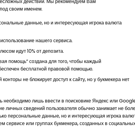
есложных действий. Мы рекомендуем Вам
 под своим именем.
сональные данные, но и интересующая игрока валюта
 использование нашего сервиса.
люсом идут 10% от депозита.
ая помощь” создана для того, чтобы каждый
беспечен бесплатной правовой помощью.
конторы не блокирует доступ к сайту, но у букмекера нет
едь необходимо лишь ввести в поисковике Яндекс или Googl
ние личных сведений пользователя обычно занимает не бол
лько персональные данные, но и интересующая игрока валю
шем сервисе или группах букмекера, созданных в социальны