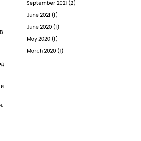
September 2021
(2)
June 2021
(1)
June 2020
(1)
 В
May 2020
(1)
March 2020
(1)
од
 и
и.