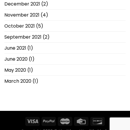
December 2021
(2)
November 2021
(4)
October 2021
(5)
September 2021
(2)
June 2021
(1)
June 2020
(1)
May 2020
(1)
March 2020
(1)