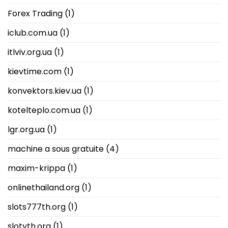
Forex Trading
(1)
iclub.com.ua
(1)
itlviv.org.ua
(1)
kievtime.com
(1)
konvektors.kiev.ua
(1)
kotelteplo.com.ua
(1)
lgr.org.ua
(1)
machine a sous gratuite
(4)
maxim-krippa
(1)
onlinethailand.org
(1)
slots777th.org
(1)
slotyth.org
(1)