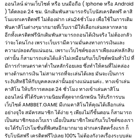
ออนไลน์ ผ่านเว็บไซต์ หรือ บนมือถือ ( Iphone หรือ Android
) ได้ตลอด 24 ชม. นักเดิมพันสามารถรับโบนัสเครดิตฟรี คาสิ
โนแจกเครดิตฟรี ไม่ต้องฝาก เล่น24ชั่วโมง เพื่อใช้ในการเดิม
พันคาสิโนต่างๆมากมายที่เว็บเรามีให้เลือกเล่นหลากหลาย
อีกทั้งเครดิตฟรีนักเดิมพันสามารถถอนได้เงินจริง ไม่ต้องกลัว
ว่าจะโดนโกง เพราะเว็บเรามีความมั่นคงทางการเงินและ
ความปลอดภัยแน่นอน.. เพราะเว็บไซต์ของเราเพียงแค่หลักสิบ
เท่านั้น ก็สามารถเล่นได้แล้วไม่เหมือนกับเว็บไซต์พนันทั่วไป ที่
มีการกำหนดราคาต่ำในหลักร้อยเลย ซึ่งทำให้คนที่ไม่คล่อง
ทางด้านการเงิน ไม่สามารถที่จะเล่นได้เลย มันจะเป็นการ
ระงับสิทธิให้กับบุคคลเหล่านั้นอย่างแน่นอนค่ะ.. ทางเข้าเล่น
คาสิโน ให้บริการตลอด 24 ชั่วโมง ทางเข้าเล่นคาสิโน
ออนไลน์ ที่ได้รับความนิยมที่สุดจากนักพนัน ให้บริการบน
เว็บไซต์ AMBBET.GAME มีเกมคาสิโนให้คุณได้เลือกเล่น
อย่างจุใจ สมัครสมาชิก ได้ง่าย ๆ เพียงไม่กี่ขั้นตอน ก็สามารถ
เป็นสมาชิกของเว็บเรา เมื่อเป็นสมาชิกใหม่กับเว็บไซต์ของเรา
จะได้รับโปรโมชั่นที่พิเศษอีกมากมาย ฝากเครดิตครั้งแรก ก็
รับโบนัสฟรี เครดิตฟรีไปเลย 100% ไม่ต้องกังวลเรื่องระบบล่ม