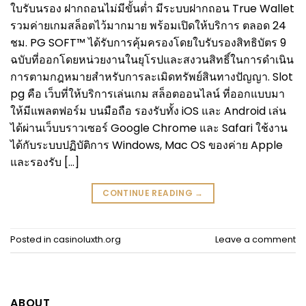
ใบรับนรอง ฝากถอนไม่มีขั้นต่ำ มีระบบฝากถอน True Wallet
รวมค่ายเกมสล็อตไว้มากมาย พร้อมเปิดให้บริการ ตลอด 24
ชม. PG SOFT™ ได้รับการคุ้มครองโดยใบรับรองสิทธิบัตร 9
ฉบับที่ออกโดยหน่วยงานในยุโรปและสงวนสิทธิ์ในการดำเนิน
การตามกฎหมายสำหรับการละเมิดทรัพย์สินทางปัญญา. Slot
pg คือ เว็บที่ให้บริการเล่นเกม สล็อตออนไลน์ ที่ออกแบบมา
ให้มีแพลตฟอร์ม บนมือถือ รองรับทั้ง iOS และ Android เล่น
ได้ผ่านเว็บบราวเซอร์ Google Chrome และ Safari ใช้งาน
ได้กับระบบปฏิบัติการ Windows, Mac OS ของค่าย Apple
และรองรับ […]
CONTINUE READING
→
Posted in
casinoluxth.org
Leave a comment
ABOUT