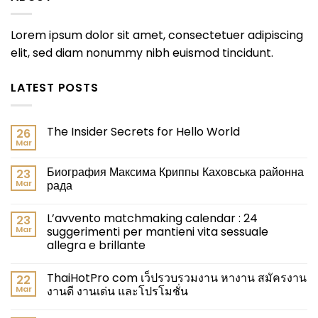
Lorem ipsum dolor sit amet, consectetuer adipiscing
elit, sed diam nonummy nibh euismod tincidunt.
LATEST POSTS
The Insider Secrets for Hello World
26
Mar
Биография Максима Криппы Каховська районна
23
Mar
рада
L’avvento matchmaking calendar : 24
23
Mar
suggerimenti per mantieni vita sessuale
allegra e brillante
ThaiHotPro com เว็ปรวบรวมงาน หางาน สมัครงาน
22
Mar
งานดี งานเด่น และโปรโมชั่น