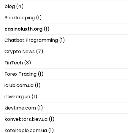
blog
(4)
Bookkeeping
(1)
casinoluxth.org
(1)
Chatbot Programming
(1)
Crypto News
(7)
FinTech
(3)
Forex Trading
(1)
iclub.com.ua
(1)
itlviv.org.ua
(1)
kievtime.com
(1)
konvektors.kiev.ua
(1)
kotelteplo.com.ua
(1)