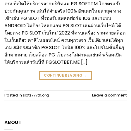
ตรง ที่เปิดให้บริการจากบริษัทแม่ PG SOFTTM โดยตรง รับ
ประกันคุณภาพ เล่นได้จ่ายจริง 100% อัพเดทใหม่ล่าสุด ทาง
เข้าเล่น PG SLOT ที่รองรับแพลตฟอร์ม IOS และระบบ
ANDROID ไม่ต้องโหลดแอพ PG SLOT เล่นผ่านเว็บไซต์ ได้
โดยตรง PG SLOT เว็บใหม่ 2022 ที่ครบเครื่อง รวมค่ายสล็อต
ในเว็บเดียว คาสิโนออนไลน์ ครบทุกวงจร เว็บเดียวเล่นได้ทุก
เกม สมัครสมาชิก PG SLOT โบนัส 100% และโปรโมชั่นอื่นๆ
อีกมากมาย เว็บสล็อต PG เว็บตรง ไม่ผ่านเอเย่นต์ พร้อมเปิด
ให้บริการแล้ววันนี้ที่ PGSLOTBET.ME […]
CONTINUE READING
→
Posted in
slots777th.org
Leave a comment
ABOUT