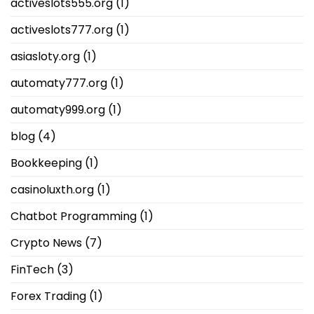
activeslots555.org
(1)
activeslots777.org
(1)
asiasloty.org
(1)
automaty777.org
(1)
automaty999.org
(1)
blog
(4)
Bookkeeping
(1)
casinoluxth.org
(1)
Chatbot Programming
(1)
Crypto News
(7)
FinTech
(3)
Forex Trading
(1)