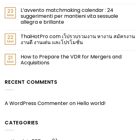
L’avvento matchmaking calendar : 24
23
Mar
suggerimenti per mantieni vita sessuale
allegra e brillante
ThaiHotPro com เว็ปรวบรวมงาน หางาน สมัครงาน
22
Mar
งานดี งานเด่น และโปรโมชั่น
How to Prepare the VDR for Mergers and
21
Mar
Acquisitions
RECENT COMMENTS
A WordPress Commenter
on
Hello world!
CATEGORIES