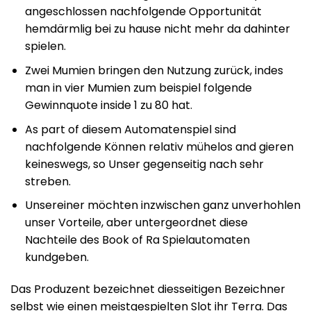
angeschlossen nachfolgende Opportunität
hemdärmlig bei zu hause nicht mehr da dahinter
spielen.
Zwei Mumien bringen den Nutzung zurück, indes
man in vier Mumien zum beispiel folgende
Gewinnquote inside 1 zu 80 hat.
As part of diesem Automatenspiel sind
nachfolgende Können relativ mühelos and gieren
keineswegs, so Unser gegenseitig nach sehr
streben.
Unsereiner möchten inzwischen ganz unverhohlen
unser Vorteile, aber untergeordnet diese
Nachteile des Book of Ra Spielautomaten
kundgeben.
Das Produzent bezeichnet diesseitigen Bezeichner
selbst wie einen meistgespielten Slot ihr Terra. Das