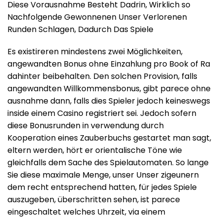
Diese Vorausnahme Besteht Dadrin, Wirklich so
Nachfolgende Gewonnenen Unser Verlorenen
Runden Schlagen, Dadurch Das Spiele
Es existireren mindestens zwei Möglichkeiten,
angewandten Bonus ohne Einzahlung pro Book of Ra
dahinter beibehalten. Den solchen Provision, falls
angewandten Willkommensbonus, gibt parece ohne
ausnahme dann, falls dies Spieler jedoch keineswegs
inside einem Casino registriert sei. Jedoch sofern
diese Bonusrunden in verwendung durch
Kooperation eines Zauberbuchs gestartet man sagt,
eltern werden, hört er orientalische Töne wie
gleichfalls dem Sache des Spielautomaten. So lange
Sie diese maximale Menge, unser Unser zigeunern
dem recht entsprechend hatten, für jedes Spiele
auszugeben, überschritten sehen, ist parece
eingeschaltet welches Uhrzeit, via einem