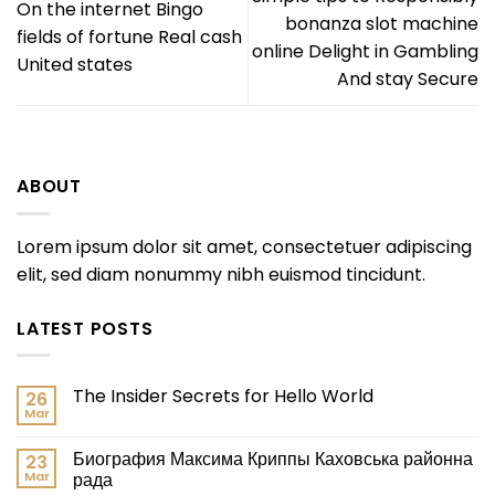
On the internet Bingo
bonanza slot machine
fields of fortune Real cash
online Delight in Gambling
United states
And stay Secure
ABOUT
Lorem ipsum dolor sit amet, consectetuer adipiscing
elit, sed diam nonummy nibh euismod tincidunt.
LATEST POSTS
The Insider Secrets for Hello World
26
Mar
Биография Максима Криппы Каховська районна
23
Mar
рада